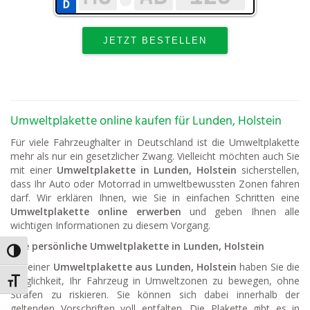
Umweltplakette online kaufen für Lunden, Holstein
Für viele Fahrzeughalter in Deutschland ist die Umweltplakette
mehr als nur ein gesetzlicher Zwang. Vielleicht möchten auch Sie
mit einer
Umweltplakette in Lunden, Holstein
sicherstellen,
dass Ihr Auto oder Motorrad in umweltbewussten Zonen fahren
darf. Wir erklären Ihnen, wie Sie in einfachen Schritten eine
Umweltplakette online erwerben
und geben Ihnen alle
wichtigen Informationen zu diesem Vorgang.
Ihre persönliche Umweltplakette in Lunden, Holstein
Umschalten auf hohe Kontraste
Mit einer
Umweltplakette aus Lunden, Holstein
haben Sie die
Möglichkeit, Ihr Fahrzeug in Umweltzonen zu bewegen, ohne
Schrift vergrößern
Strafen zu riskieren. Sie können sich dabei innerhalb der
geltenden Vorschriften voll entfalten. Die Plakette gibt es in