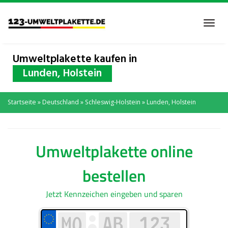
Skip
to
Toggl
main
navig
content
Umweltplakette kaufen in
Lunden, Holstein
Startseite
»
Deutschland
»
Schleswig-Holstein
»
Lunden, Holstein