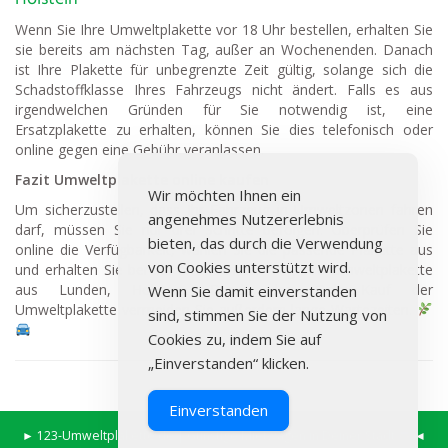
Wenn Sie Ihre Umweltplakette vor 18 Uhr bestellen, erhalten Sie
sie bereits am nächsten Tag, außer an Wochenenden. Danach
ist Ihre Plakette für unbegrenzte Zeit gültig, solange sich die
Schadstoffklasse Ihres Fahrzeugs nicht ändert. Falls es aus
irgendwelchen Gründen für Sie notwendig ist, eine
Ersatzplakette zu erhalten, können Sie dies telefonisch oder
online gegen eine Gebühr veranlassen.
Fazit Umweltplakette online kaufen
Wir möchten Ihnen ein
Um sicherzustellen, dass Ihr Fahrzeug in Umweltzonen fahren
angenehmes Nutzererlebnis
darf, müssen Sie nur drei Schritte befolgen: Überprüfen Sie
bieten, das durch die Verwendung
online die Verfügbarkeit, wählen Sie die passende Plakette aus
von Cookies unterstützt wird.
und erhalten Sie bereits am nächsten Tag Ihre Umweltplakette
aus Lunden, Holstein. Durch den Online-Kauf der
Wenn Sie damit einverstanden
Umweltplakette vermeiden Sie außerdem lange Wartezeiten.
sind, stimmen Sie der Nutzung von
Cookies zu, indem Sie auf
„Einverstanden“ klicken.
Einverstanden
►
123-Umweltplakette.de
|
Günstige Mietwagen in Deiner Stadt
◄