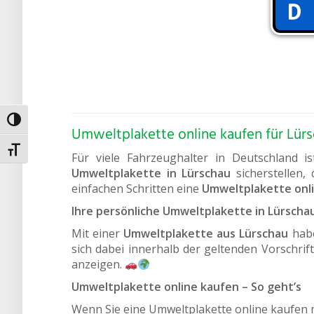
Umschalten auf hohe Kontraste
Umweltplakette online kaufen für Lür
Schrift vergrößern
Für viele Fahrzeughalter in Deutschland i
Umweltplakette in Lürschau
sicherstellen,
einfachen Schritten eine
Umweltplakette onl
Ihre persönliche Umweltplakette in Lürscha
Mit einer
Umweltplakette aus Lürschau
habe
sich dabei innerhalb der geltenden Vorschrift
anzeigen.
Umweltplakette online kaufen – So geht’s
Wenn Sie eine Umweltplakette online kaufen m