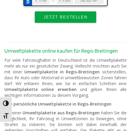
Umweltplakette online kaufen für Regis-Breitingen
Für viele Fahrzeughalter in Deutschland ist die Umweltplakette
mehr als nur ein gesetzlicher Zwang. Vielleicht möchten auch Sie
mit einer
Umweltplakette in Regis-Breitingen
sicherstellen,
dass Ihr Auto oder Motorrad in umweltbewussten Zonen fahren
darf. Wir erklären Ihnen, wie Sie in einfachen Schritten eine
Umweltplakette online erwerben
und geben Ihnen alle
wichtigen Informationen zu diesem Vorgang.
Ihre persönliche Umweltplakette in Regis-Breitingen
Umschalten auf hohe Kontraste
Mit einer
Umweltplakette aus Regis-Breitingen
haben Sie die
Schrift vergrößern
Möglichkeit, Ihr Fahrzeug in Umweltzonen zu bewegen, ohne
Strafen zu riskieren. Sie können sich dabei innerhalb der
geltenden Vorschriften voll entfalten. Die Plakette gibt es in