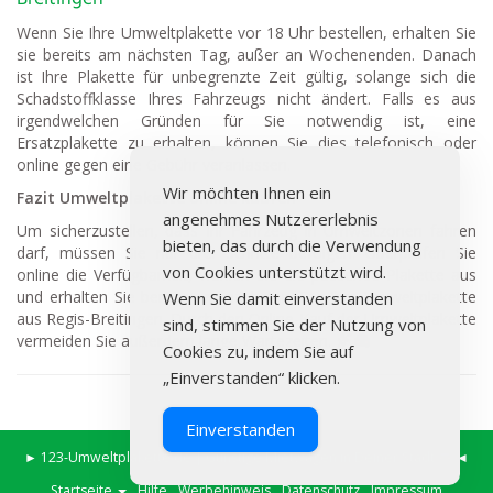
Wenn Sie Ihre Umweltplakette vor 18 Uhr bestellen, erhalten Sie
sie bereits am nächsten Tag, außer an Wochenenden. Danach
ist Ihre Plakette für unbegrenzte Zeit gültig, solange sich die
Schadstoffklasse Ihres Fahrzeugs nicht ändert. Falls es aus
irgendwelchen Gründen für Sie notwendig ist, eine
Ersatzplakette zu erhalten, können Sie dies telefonisch oder
online gegen eine Gebühr veranlassen.
Wir möchten Ihnen ein
Fazit Umweltplakette online kaufen
angenehmes Nutzererlebnis
Um sicherzustellen, dass Ihr Fahrzeug in Umweltzonen fahren
bieten, das durch die Verwendung
darf, müssen Sie nur drei Schritte befolgen: Überprüfen Sie
von Cookies unterstützt wird.
online die Verfügbarkeit, wählen Sie die passende Plakette aus
und erhalten Sie bereits am nächsten Tag Ihre Umweltplakette
Wenn Sie damit einverstanden
aus Regis-Breitingen. Durch den Online-Kauf der Umweltplakette
sind, stimmen Sie der Nutzung von
vermeiden Sie außerdem lange Wartezeiten.
Cookies zu, indem Sie auf
„Einverstanden“ klicken.
Einverstanden
►
123-Umweltplakette.de
|
Günstige Mietwagen in Deiner Stadt
◄
Startseite
Hilfe
Werbehinweis
Datenschutz
Impressum