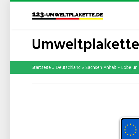
Skip
to
main
content
Umweltplakette
Startseite
»
Deutschland
»
Sachsen-Anhalt
»
Löbejün