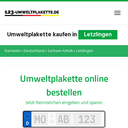
Skip
to
Toggl
main
navig
content
Umweltplakette kaufen in
Letzlingen
Startseite
»
Deutschland
»
Sachsen-Anhalt
»
Letzlingen