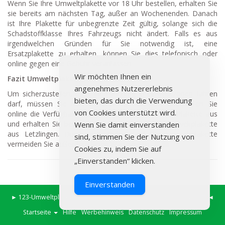
Wenn Sie Ihre Umweltplakette vor 18 Uhr bestellen, erhalten Sie
sie bereits am nächsten Tag, außer an Wochenenden. Danach
ist Ihre Plakette für unbegrenzte Zeit gültig, solange sich die
Schadstoffklasse Ihres Fahrzeugs nicht ändert. Falls es aus
irgendwelchen Gründen für Sie notwendig ist, eine
Ersatzplakette zu erhalten, können Sie dies telefonisch oder
online gegen eine Gebühr veranlassen.
Wir möchten Ihnen ein
Fazit Umweltplakette online kaufen
angenehmes Nutzererlebnis
Um sicherzustellen, dass Ihr Fahrzeug in Umweltzonen fahren
bieten, das durch die Verwendung
darf, müssen Sie nur drei Schritte befolgen: Überprüfen Sie
von Cookies unterstützt wird.
online die Verfügbarkeit, wählen Sie die passende Plakette aus
und erhalten Sie bereits am nächsten Tag Ihre Umweltplakette
Wenn Sie damit einverstanden
aus Letzlingen. Durch den Online-Kauf der Umweltplakette
sind, stimmen Sie der Nutzung von
vermeiden Sie außerdem lange Wartezeiten.
Cookies zu, indem Sie auf
„Einverstanden“ klicken.
Einverstanden
►
123-Umweltplakette.de
|
Günstige Mietwagen in Deiner Stadt
◄
Startseite
Hilfe
Werbehinweis
Datenschutz
Impressum