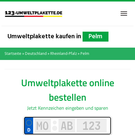
Skip
to
Toggl
main
navig
content
Umweltplakette kaufen in
Pelm
Startseite
»
Deutschland
»
Rheinland-Pfalz
»
Pelm