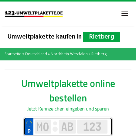
Skip
to
Toggl
main
navig
content
Umweltplakette kaufen in
Rietberg
Startseite
»
Deutschland
»
Nordrhein-Westfalen
»
Rietberg