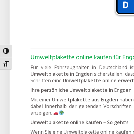
Umschalten auf hohe Kontraste
Umweltplakette online kaufen für En
Schrift vergrößern
Für viele Fahrzeughalter in Deutschland i
Umweltplakette in Engden
sicherstellen, da
Schritten eine
Umweltplakette online erwer
Ihre persönliche Umweltplakette in Engden
Mit einer
Umweltplakette aus Engden
haben 
dabei innerhalb der geltenden Vorschriften v
anzeigen.
Umweltplakette online kaufen – So geht’s
Wenn Sie eine Umweltplakette online kaufen m