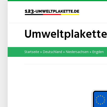
Skip
to
main
content
Umweltplakette
Startseite
»
Deutschland
»
Niedersachsen
»
Engden