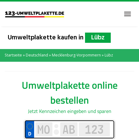
Skip
to
Toggl
main
navig
content
Umweltplakette kaufen in
Lübz
Startseite
»
Deutschland
»
Mecklenburg-Vorpommern
»
Lübz