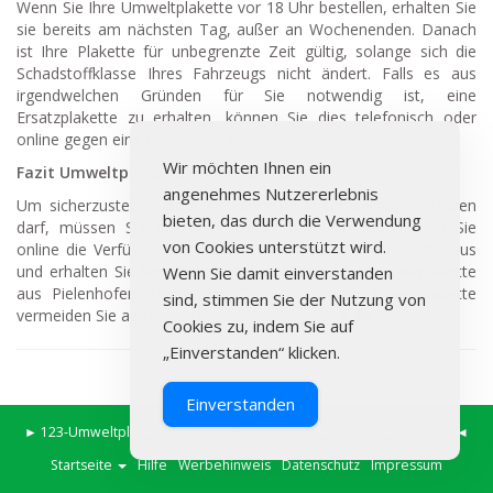
Wenn Sie Ihre Umweltplakette vor 18 Uhr bestellen, erhalten Sie
sie bereits am nächsten Tag, außer an Wochenenden. Danach
ist Ihre Plakette für unbegrenzte Zeit gültig, solange sich die
Schadstoffklasse Ihres Fahrzeugs nicht ändert. Falls es aus
irgendwelchen Gründen für Sie notwendig ist, eine
Ersatzplakette zu erhalten, können Sie dies telefonisch oder
online gegen eine Gebühr veranlassen.
Wir möchten Ihnen ein
Fazit Umweltplakette online kaufen
angenehmes Nutzererlebnis
Um sicherzustellen, dass Ihr Fahrzeug in Umweltzonen fahren
bieten, das durch die Verwendung
darf, müssen Sie nur drei Schritte befolgen: Überprüfen Sie
von Cookies unterstützt wird.
online die Verfügbarkeit, wählen Sie die passende Plakette aus
und erhalten Sie bereits am nächsten Tag Ihre Umweltplakette
Wenn Sie damit einverstanden
aus Pielenhofen. Durch den Online-Kauf der Umweltplakette
sind, stimmen Sie der Nutzung von
vermeiden Sie außerdem lange Wartezeiten.
Cookies zu, indem Sie auf
„Einverstanden“ klicken.
Einverstanden
►
123-Umweltplakette.de
|
Günstige Mietwagen in Deiner Stadt
◄
Startseite
Hilfe
Werbehinweis
Datenschutz
Impressum