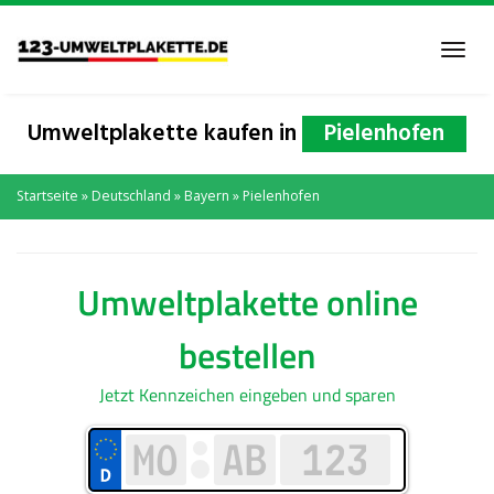
Skip
to
Toggl
main
navig
content
Umweltplakette kaufen in
Pielenhofen
Startseite
»
Deutschland
»
Bayern
»
Pielenhofen