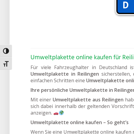
Umschalten auf hohe Kontraste
Umweltplakette online kaufen für Reil
Schrift vergrößern
Für viele Fahrzeughalter in Deutschland i
Umweltplakette in Reilingen
sicherstellen,
einfachen Schritten eine
Umweltplakette onl
Ihre persönliche Umweltplakette in Reilinge
Mit einer
Umweltplakette aus Reilingen
habe
sich dabei innerhalb der geltenden Vorschrift
anzeigen.
Umweltplakette online kaufen – So geht’s
Wenn Sie eine Umweltplakette online kaufen m