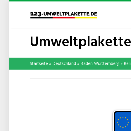
Skip
to
main
content
Umweltplakette
Startseite
»
Deutschland
»
Baden-Württemberg
»
Rei